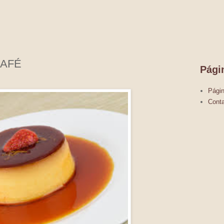
CAFÉ
Pági
Págin
Conta