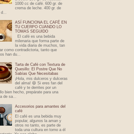
1000 cc de café. 600 gr. de
crema de leche. 400 gr. de
 d...
ASÍ FUNCIONA EL CAFÉ EN
TU CUERPO CUANDO LO
TOMAS SEGUIDO
El café es una bebida
milenaria que forma parte de
la vida diaria de muchos, tan
ar como contradictoria, tanto que
s han du...
Tarta de Café con Textura de
Quesillo: El Postre Que No
Sabías Que Necesitabas
¡Hola, mis dulceros y dulceras
del alma! 😄 Si eres fan del
café y te derrites por un
llo bien hecho, prepárate para una
 de sa...
Accesorios para amantes del
café
El café es una bebida muy
popular, algunos la aman y
otros no tanto, es parte de
toda una cultura en torno a él