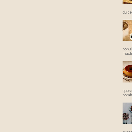
dulce
popul
mucho
quesi
bomba