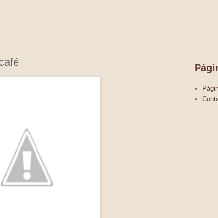
 café
Pági
Págin
Conta