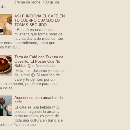
crema de leche. 400 gr. de
 d...
ASÍ FUNCIONA EL CAFÉ EN
TU CUERPO CUANDO LO
TOMAS SEGUIDO
El café es una bebida
milenaria que forma parte de
la vida diaria de muchos, tan
ar como contradictoria, tanto que
s han du...
Tarta de Café con Textura de
Quesillo: El Postre Que No
Sabías Que Necesitabas
¡Hola, mis dulceros y dulceras
del alma! 😄 Si eres fan del
café y te derrites por un
llo bien hecho, prepárate para una
 de sa...
Accesorios para amantes del
café
El café es una bebida muy
popular, algunos la aman y
otros no tanto, es parte de
toda una cultura en torno a él
otente. Ya sea elabo...