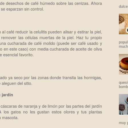
de desechos de café húmedo sobre las cenizas. Ahora
dulce
 se esparzan sin control.
café reducir la celulitis pueden alisar y estirar la piel,
 remover las células muertas de la piel. Haz tu propio
popul
 una cucharada de café molido (puede ser café usado y
mucho
o en este caso) con media cucharada de aceite de oliva
 esencial favorito.
ado ya seco por las zonas donde transita las hormigas,
 aleguen del sitio.
quesi
bomba
 jardín
cáscaras de naranja y de limón por las partes del jardín
A los gatos no les gustan estos olores y tus plantas
u mascota.
muy p